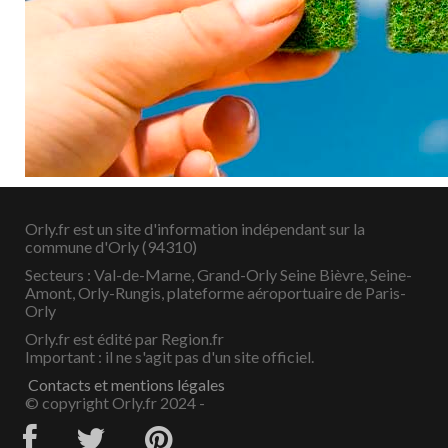
Orly.fr est un site d'information indépendant sur la
commune d'Orly (94310)
Secteurs : Val-de-Marne, Grand-Orly Seine Bièvre, Seine-
Amont, Orly-Rungis, plateforme aéroportuaire de Paris-
Orly
Orly.fr est édité par Region.fr
Important : il ne s'agit pas d'un site officiel.
Contacts et mentions légales
© copyright Orly.fr 2024 -