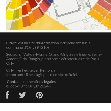
Orly.fr est un site d'information indépendant sur la
commune d'Orly (94310)
Secteurs : Val-de-Marne, Grand-Orly Seine Bièvre, Seine-
Amont, Orly-Rungis, plateforme aéroportuaire de Paris-
Orly
Orly.fr est édité par Region.fr
Important : il ne s'agit pas d'un site officiel.
Contacts et mentions légales
© copyright Orly.fr 2024 -