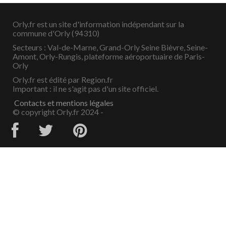
Orly.fr est un site d'information indépendant sur la
commune d'Orly (94310)
Secteurs : Val-de-Marne, Grand-Orly Seine Bièvre, Seine-
Amont, Orly-Rungis, plateforme aéroportuaire de Paris-
Orly
Orly.fr est édité par Region.fr
Important : il ne s'agit pas d'un site officiel.
Contacts et mentions légales
© copyright Orly.fr 2024 -