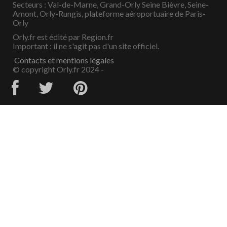
Secteurs : Val-de-Marne, Grand-Orly Seine Bièvre, Seine-
Amont, Orly-Rungis, plateforme aéroportuaire de Paris-
Orly
Orly.fr est édité par Region.fr
Important : il ne s'agit pas d'un site officiel.
Contacts et mentions légales
© copyright Orly.fr 2024 -