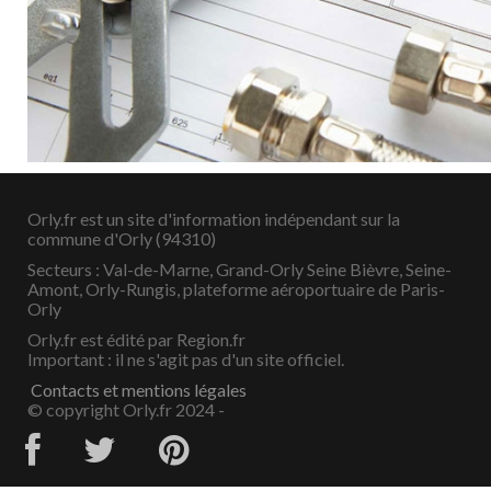
Orly.fr est un site d'information indépendant sur la
commune d'Orly (94310)
Secteurs : Val-de-Marne, Grand-Orly Seine Bièvre, Seine-
Amont, Orly-Rungis, plateforme aéroportuaire de Paris-
Orly
Orly.fr est édité par Region.fr
Important : il ne s'agit pas d'un site officiel.
Contacts et mentions légales
© copyright Orly.fr 2024 -