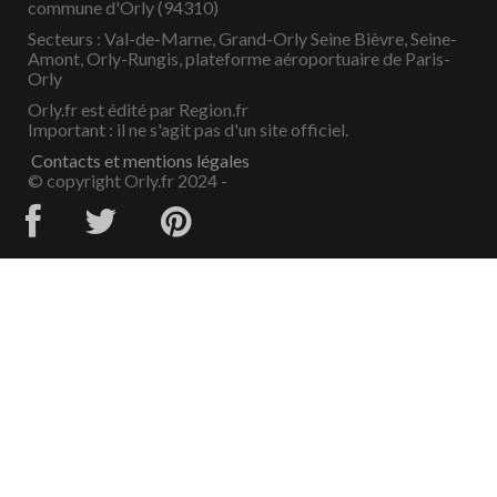
commune d'Orly (94310)
Secteurs : Val-de-Marne, Grand-Orly Seine Bièvre, Seine-
Amont, Orly-Rungis, plateforme aéroportuaire de Paris-
Orly
Orly.fr est édité par Region.fr
Important : il ne s'agit pas d'un site officiel.
Contacts et mentions légales
© copyright Orly.fr 2024 -