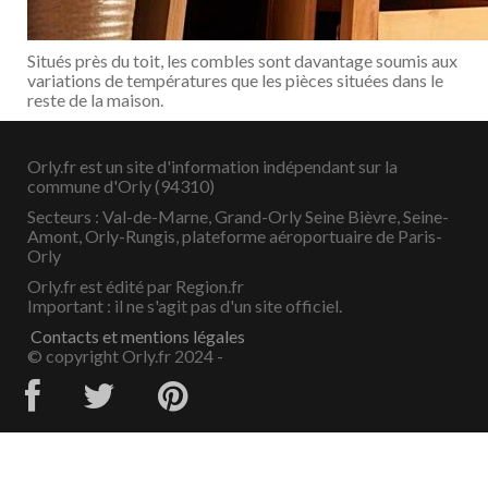
Situés près du toit, les combles sont davantage soumis aux
variations de températures que les pièces situées dans le
reste de la maison.
Orly.fr est un site d'information indépendant sur la
commune d'Orly (94310)
Secteurs : Val-de-Marne, Grand-Orly Seine Bièvre, Seine-
Amont, Orly-Rungis, plateforme aéroportuaire de Paris-
Orly
Orly.fr est édité par Region.fr
Important : il ne s'agit pas d'un site officiel.
Contacts et mentions légales
© copyright Orly.fr 2024 -